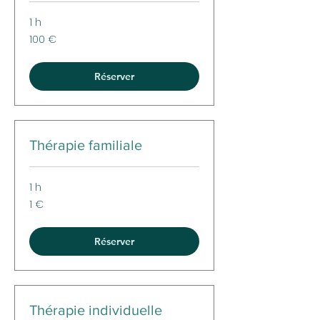
1 h
100
100 €
euros
Réserver
Thérapie familiale
1 h
1
1 €
euro
Réserver
Thérapie individuelle