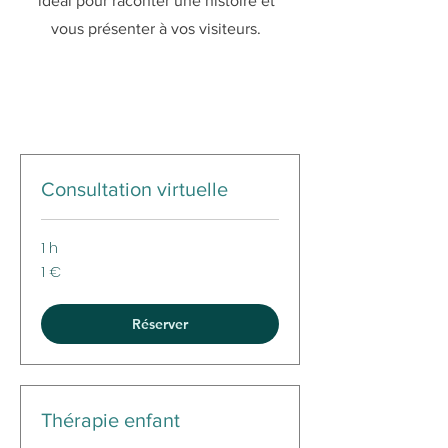
idéal pour raconter une histoire et
vous présenter à vos visiteurs.
Consultation virtuelle
1 h
1
1 €
euro
Réserver
Thérapie enfant