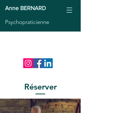
Anne BERNARD
Psychopraticienne
06 26 07 17 91
annebernardpsy@gmail.co
m
Réserver