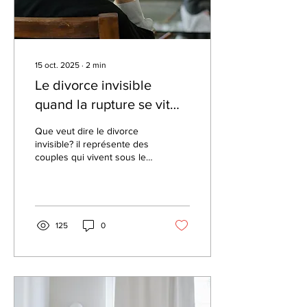
15 oct. 2025
∙
2
min
Le divorce invisible
quand la rupture se vit
sans séparation.
Que veut dire le divorce
invisible? il représente des
couples qui vivent sous le
même toit, mais ne
partagent plus de projets
communs, n'ont plus
d'intimité et ne
communiquent plus à part
125
0
pour la logistique, ils sont
devenus des colocataires.
Pourtant quand on les voit,
tout a l'air d'aller bien, ils ne
se disputent pas et
semblent bien gérer leur