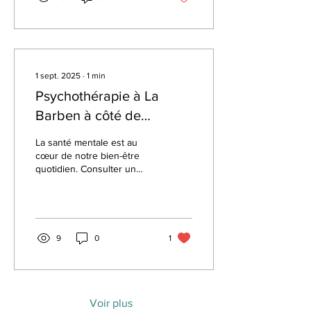
1 sept. 2025
∙
1
min
Psychothérapie à La
Barben à côté de
Pélissanne : comment la
La santé mentale est au
thérapie peut transformer
cœur de notre bien-être
quotidien. Consulter un
votre vie
psycho praticien
anciennement
psychothérapeute à la
Barben permet...
9
0
1
Voir plus