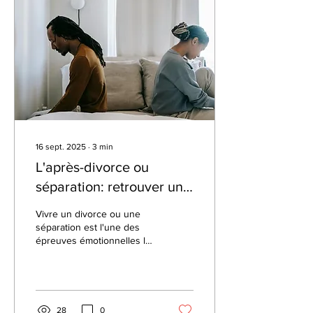
relation. Parfois ils ont
même une bonne image
aux yeux de leur entourage
et sur les réseaux sociaux.
Si on regarde de plus près,
on constate que...
16 sept. 2025
∙
3
min
L'après-divorce ou
séparation: retrouver un
nouvel équilibre.
Vivre un divorce ou une
séparation est l'une des
épreuves émotionnelles les
plus intenses que l'on
puisse traverser. Derrière
la...
28
0